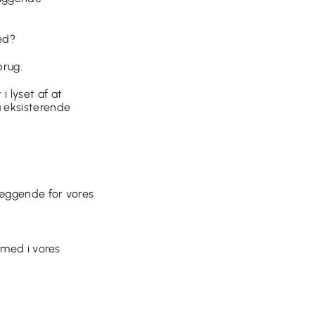
ed?
brug.
 lyset af at
a eksisterende
læggende for vores
 med i vores