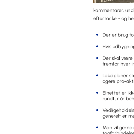
kommentarer, undr
eftertanke - og h
Der er brug fo
Hvis udbygning
Der skal være
fremfor hver i
Lokalplaner st
agere pro-akt
Elnettet er ik
rundt, når beh
Vedligeholdels
generelt er me
Man vil gerne
togforbindelse