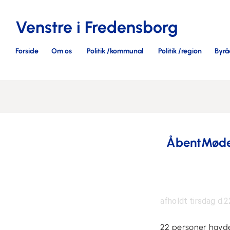
Venstre i Fredensborg
Forside
Om os
Politik /kommunal
Politik /region
Byrå
ÅbentMøde
afholdt tirsdag d.
22 personer havde