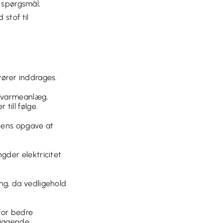
 spørgsmål,
stof til
tører inddrages.
rnvarmeanlæg,
till følge.
unens opgave at
gder elektricitet
ng, da vedligehold
for bedre
iggende