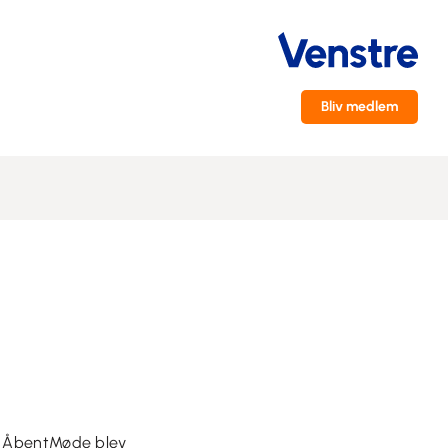
Bliv medlem
te ÅbentMøde blev