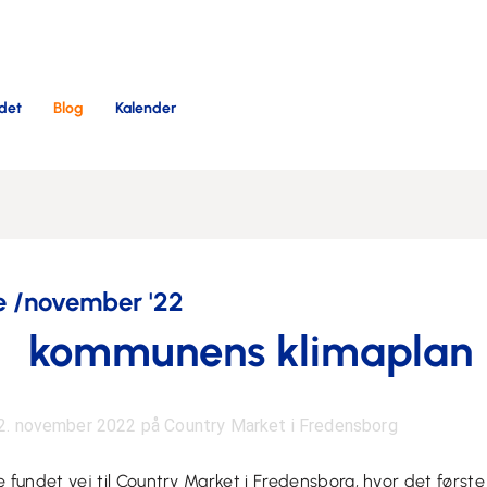
det
Blog
Kalender
 /november '22
kommunens klimaplan
22. november 2022 på Country Market i Fredensborg
 fundet vej til Country Market i Fredensborg, hvor det førs