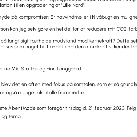
tion til en opgradering af "Lille Nord".
 byde på kompromiser: Er havvindmøller i Nivåbugt en muligh
on kan jeg selv gøre en hel del for at reducere mit CO2-for
på langt sigt fastholde modstand mod kernekraft? Dette set i
skal ses som noget helt andet end den atomkraft vi kender fr
derne Mie Stattau og Finn Langgaard.
 blev det en aften med fokus på samtalen, som er så grund
or også mange tak til alle fremmødte.
æste ÅbentMøde som foregår tirsdag d. 21. februar 2023. Følg
 og tema.