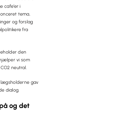
 cafe’er i
nonceret tema,
inger og forslag
politikere fra
deholder den
hjælper vi som
CO2 neutral.
plægsholderne gav
de dialog.
 på og det