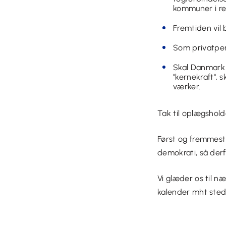
kommuner i rela
Fremtiden vil
Som privatpers
Skal Danmark 
"kernekraft", 
værker.
Tak til oplægshol
Først og fremmest
demokrati, så derf
Vi glæder os til n
kalender mht sted