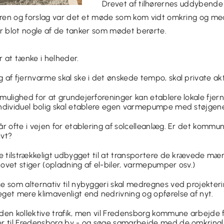
Drevet af tilhørernes uddybende
en og forslag var det et møde som kom vidt omkring og med 
er blot nogle af de tanker som mødet berørte.
r at tænke i helheder.
 af fjernvarme skal ske i det ønskede tempo, skal private ak
 mulighed for at grundejerforeninger kan etablere lokale fje
ndividuel bolig skal etablere egen varmepumpe med støjgener 
år ofte i vejen for etablering af solcelleanlæg. Er det komm
ivt?
ke tilstrækkeligt udbygget til at transportere de krævede mæn
ovet stiger (opladning af el-biler, varmepumper osv.)
e som alternativ til nybyggeri skal medregnes ved projekteri
get mere klimavenligt end nedrivning og opførelse af nyt.
 den kollektive trafik, men vil Fredensborg kommune arbejde 
r til Fredensborg by - og
søge samarbejde med de omkringl