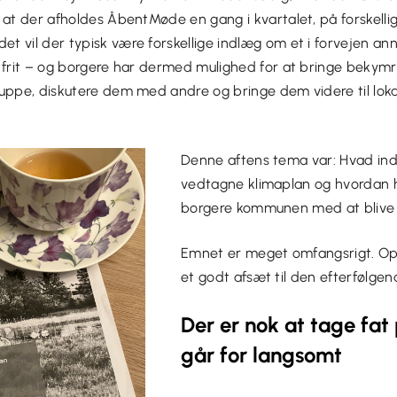
at der afholdes ÅbentMøde en gang i kvartalet, på forskellige
t vil der typisk være forskellige indlæg om et i forvejen an
 frit – og borgere har dermed mulighed for at bringe bekymr
uppe, diskutere dem med andre og bringe dem videre til lokal
Denne aftens tema var:
Hvad in
vedtagne klimaplan og hvordan 
borgere kommunen med at blive 
Emnet er meget omfangsrigt. O
et godt afsæt til den efterfølgen
Der er nok at tage fat
går for langsomt