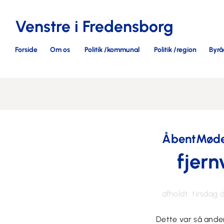
Venstre i Fredensborg
Forside
Om os
Politik /kommunal
Politik /region
Byrå
ÅbentMøde 
fjer
afholdt tirsdag 
Dette var så ande