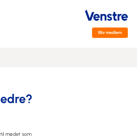
Bliv medlem
bedre?
 til mødet som