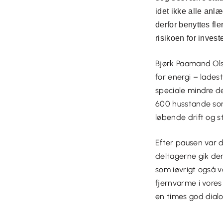
idet ikke alle anlæ
derfor benyttes fl
risikoen for invest
Bjørk Paamand Ols
for energi – lades
speciale mindre de
600 husstande som 
løbende drift og s
Efter pausen var d
deltagerne gik der
som iøvrigt også 
fjernvarme i vore
en times god dial