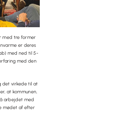
er med tre former
ernvarme er deres
ab) med ned til 5-
 erfaring med den
det virkede til at
b er, at kommunen,
så arbejdet med
e mødet af efter