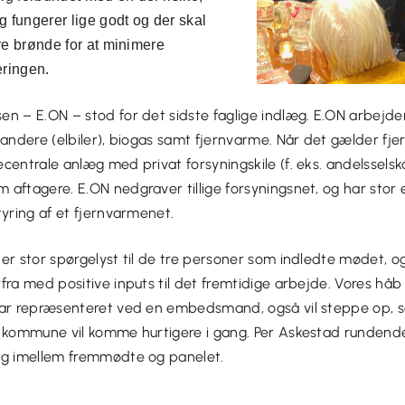
g fungerer lige godt og der skal
ere brønde for at minimere
eringen.
en – E.ON – stod for det sidste faglige indlæg. E.ON arbejd
tandere (elbiler), biogas samt fjernvarme. Når det gælder fj
centrale anlæg med privat forsyningskile (f. eks. andelsselsk
aftagere. E.ON nedgraver tillige forsyningsnet, og har stor
tyring af et fjernvarmenet.
er stor spørgelyst til de tre personer som indledte mødet, og 
fra med positive inputs til det fremtidige arbejde. Vores hå
var repræsenteret ved en embedsmand, også vil steppe op, 
s kommune vil komme hurtigere i gang. Per Askestad rundend
og imellem fremmødte og panelet.