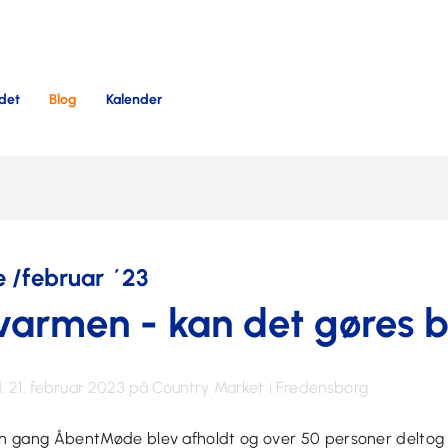
det
Blog
Kalender
/februar ´23
nvarmen - kan det gøres 
d. 21. februar 2023 på Country Market i Fredensborg
n gang ÅbentMøde blev afholdt og over 50 personer deltog