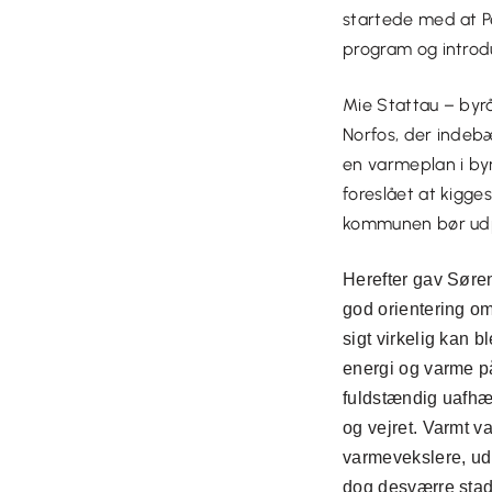
startede med at P
program og introd
Mie Stattau – by
Norfos, der indeb
en varmeplan i by
foreslået at kigg
kommunen bør udp
Herefter gav Sør
god orientering om
sigt virkelig kan b
energi og varme på
fuldstændig uafhæ
og vejret. Varmt v
varmevekslere, udn
dog desværre stadi