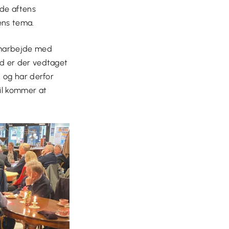
de aftens
ens tema.
amarbejde med
nd er der vedtaget
 og har derfor
il kommer at