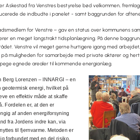
er Askestad fra Venstres bestyrelse bød velkommen, fremlag
ucerede de indbudte i panelet - samt baggrunden for aften
rådsmedlem for Venstre – gav en status over kommunens s
ærer en meget langstrakt tidsplanlægning. På denne baggru
rådet. Venstre vil meget gerne hurtigere igang med arbejdet,
es på muligheden for samarbejde med private aktører og hert
ege egnede arealer til kommende energianlæg.
en Berg Lorenzen – INNARGI – en
 geotermisk energi, hvilket på
leve en effektiv måde at skaffe
. Fordelen er, at den er
ngig af anden energiforsyning
and fra Jordens indre kan, via
yttes til fjernvarme. Metoden er
g forbundet med en del risiko,